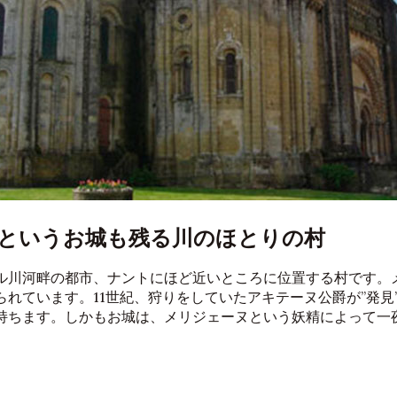
というお城も残る川のほとりの村
ル川河畔の都市、ナントにほど近いところに位置する村です。
られています。11世紀、狩りをしていたアキテーヌ公爵が”発見
持ちます。しかもお城は、メリジェーヌという妖精によって一