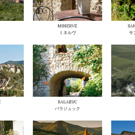
MINERVE
SA
ミネルヴ
サ
E
BALAZUC
バラジュック